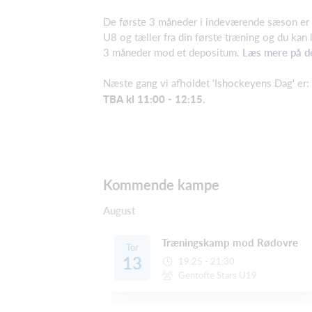
De første 3 måneder i indeværende sæson er g
U8 og tæller fra din første træning og du kan l
3 måneder mod et depositum.
Læs mere på d
Næste gang vi afholdet 'Ishockeyens Dag' er:
TBA kl 11:00 - 12:15.
Kommende kampe
August
Træningskamp mod Rødovre
Tor
13
19:25 - 21:30
Gentofte Stars U19