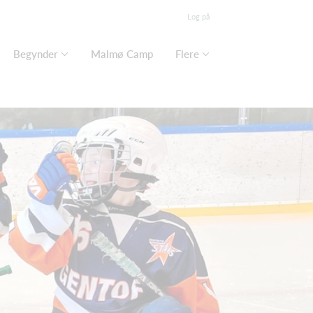
Log på
Begynder
Malmø Camp
Flere